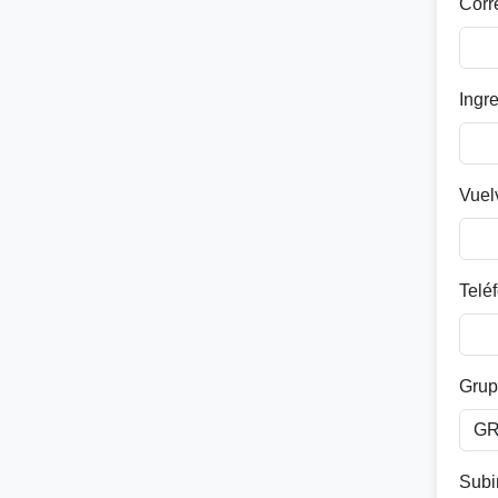
Corr
Ingr
Vuel
Telé
Grup
Subi